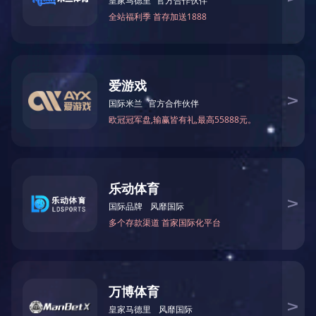
超强台风“摩羯”强势过境海南之后，星华集团积极响应政
府号召，迅速部署，紧急抽调50余名员工组建抗台救灾志愿服
务队，第一时间投身抢险救灾行动，为灾后重建贡献星华力
量。
积极响应 刻不容缓
从9日下午两点至10日上午，在道路受阻，所属区域学校
复学受限的情况下，星华集团50余名志愿者化身“抢险先
锋”队，分批次支援人大附中海口实验学校（初中部）,帮助周
边道路及校园内部道路路障清理、修复工作。
齐心协力 有效清障