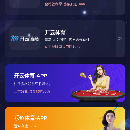
面对树木倾倒、积水、护栏倒塌等问题，星华志愿团队利
用携带的油锯、扫把、镰刀、铁锹、垃圾袋等工具，清障道
路、扶正护栏和指示牌，清理转移横亘在道路中间的大树，仔
细检查路牌和倒塌的护栏，将完好的护栏扶正，把变形散落的
铁片搬运至安全位置，避免掉落造成二次伤害，及时消除了道
路安全隐患。
在校园内部，志愿者们齐心协力、有序分工，清扫学校公
共区域残留的积水和杂物，修剪、搬运被吹倒的树木，全力恢
复学校环境，为师生复学复课保驾护航。
坚定信心 重建家园