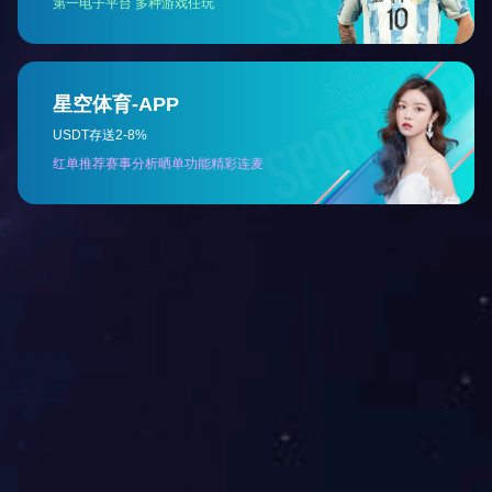
走进星华
集团简介
旗下公司
发展历程
集团荣誉
星华动态
集团新闻
媒体报道
乐动网页版·官方站在线登入
文化理念
精彩活动
星华故事
投资产业
文旅运营与融合
城市更新与改造
美丽乡村与赋能
人才招聘
人才理念