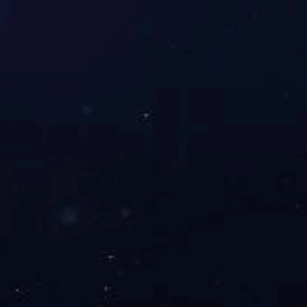
招聘职位
星华在线
意见反馈
联系我们
联系我们
地址：海口市海秀中路51-1号星华大厦20层
电话：0898-66766228
手机版网站
友情链接
LINK
三亚亚龙湾星华套房假日酒店
三亚星华旅游开发有限公司