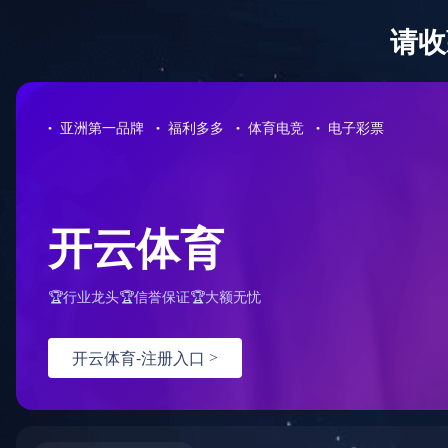
乐动网页版·官方站在线登入
乐动网页版·官方站在线登入-乐动（中国）
走进星华
集团简介
旗下公司
发展历程
集团荣誉
新闻动态
集团新闻
媒体报道
乐动网页版·官方站在线登入
文化理念
精彩活动
星华故事
投资产业
文旅运营与融合
城市更新与改造
美丽乡村与赋能
社会公益
人才招聘
人才理念
招聘职位
星籍会
星华在线
意见反馈
联系我们