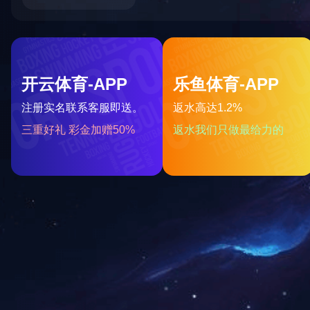
发展历程
集团荣誉
星华动态
集团新闻
媒体报道
乐动网页版·官方站在线登入
文化理念
精彩活动
星华故事
投资产业
文旅运营与融合
城市更新与改造
美丽乡村与赋能
人才招聘
人才理念
招聘职位
星华在线