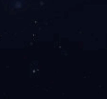
星华故事
投资产业
文旅运营与融合
城市更新与改造
美丽乡村与赋能
人才招聘
人才理念
招聘职位
星华在线
意见反馈
联系我们
联系我们
地址：海口市海秀中路51-1号星华大厦20层
电话：0898-66766228