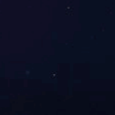
上一篇：扛起企业担当｜星华集团组织志愿者抗台抢
险，重建美好家园
下一篇：龙腾虎跃创辉煌，星光灿烂谱华章 | 星华集团
2023年终总结表彰大会暨2024年迎新盛典精彩回顾
返回
走进星华
集团简介
旗下公司
发展历程
集团荣誉
星华动态
集团新闻
媒体报道
乐动网页版·官方站在线登入
文化理念
精彩活动