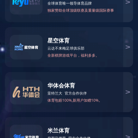
新闻动态
新闻动态
集团新闻
集团新闻
媒体报道
超强台风过境｜星华用实际守护家园
浏览次数：19599次
发布时间：2024-09-09 10:15:14
今年第11号台风“摩羯”（超强台风级）的中心已于9月6日
下午16点20分前后在海南省文昌市沿海登陆并随之进入海口
市。登陆时为超强台风级，中心附近最大风力17级以上（68