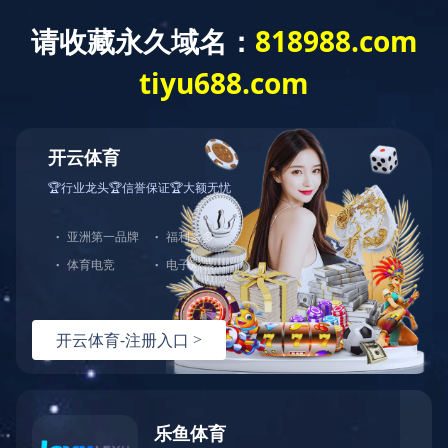
乐动网页版·官方站在线登入
乐动网页版·官方站在线登入-乐动（中国）
走进星华
集团简介
旗下公司
发展历程
集团荣誉
新闻动态
集团新闻
媒体报道
乐动网页版·官方站在线登入
文化理念
精彩活动
星华故事
投资产业
文旅运营与融合
城市更新与改造
美丽乡村与赋能
社会公益
人才招聘
人才理念
招聘职位
星籍会
星华在线
意见反馈
联系我们