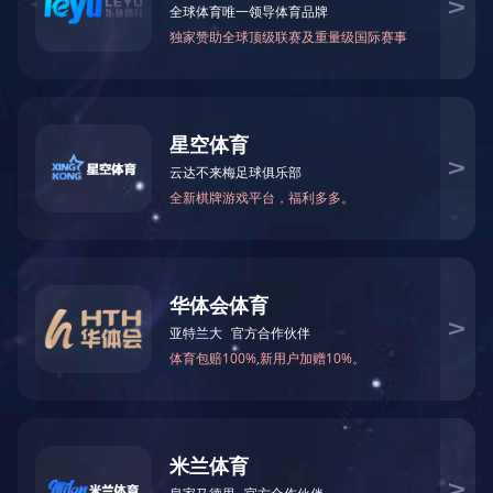
投资产业
文旅运营与融合
城市更新与改造
美丽乡村与赋能
星华佳园
星华佳园项目位于繁华的西沙路，项目紧贴龙华区及美兰
区的中心配套，是海口市四大商圈的汇集地，立体路网可以在
20分钟内快速通达海口市任何一个角落。项目周边生活圈成
熟，生活配套完善，各大银行、超市、医院皆有，10分钟内满
足住户的所有生活需求，2015年秋季已被划入毗邻的九中、28
小学区范围。
项目总占地8567.68㎡，总建筑40554.87㎡，共232户，以
面积为68—158平米的2F、3F户型为主，有少量的复式，并已