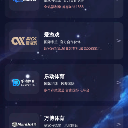
于2014年11月竣工。温馨精致的居住空间，繁华宁静随心切
换，发展潜力无可限量。
走进星华
集团简介
旗下公司
发展历程
集团荣誉
星华动态
集团新闻
媒体报道
乐动网页版·官方站在线登入
文化理念
精彩活动
星华故事