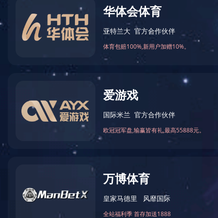
乐动网页版·官方站在线登入
乐动网页版·官方站在线登入
精彩活动
文化理念
精彩活动
星华故事
2019年星华实业地产员工系列体育活动
浏览次数：19184次
发布时间：2019-12-24 14:57:24
俗话说：“身体是革命的本钱”。公司倡导“开心工作、快
2018年第四季度起，每周五在龙珠羽毛球场组织一场时长2个