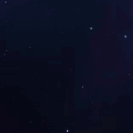
投资产业
文旅运营与融合
城市更新与改造
美丽乡村与赋能
人才招聘
人才理念
招聘职位
星华在线
意见反馈
联系我们
联系我们
地址：海口市海秀中路51-1号星华大厦20层
电话：0898-66766228
手机版网站